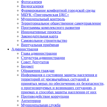
Фотогалерея
Видеогалерея
Формирование комфортной городской среды
МБУК «Григорьевская ЦКС»
Муниципальный контроль
Территориальное общественное самоуправление
Программы комплексного развития
Инициативные проекты
Законодательная карта
Самовольное строительство
Виртуальная приёмная
Администрация
Глава администрации
Структура администрации
Совет Депутатов
Бюджет
Обращения граждан
Информация о состоянии защиты населения и
территорий от чрезвычайных ситуаций и
принятых мерах по обеспечению их безопасности,
о прогнозируемых и возникших ситуациях, о
приемах и способах защиты населения от них
Противодействие коррупции
Антитеррор
Муниципальная служба