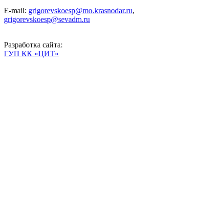
E-mail:
grigorevskoesp@mo.krasnodar.ru
,
grigorevskoesp@sevadm.ru
Разработка сайта:
ГУП КК «ЦИТ»