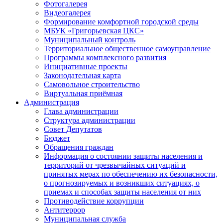
Фотогалерея
Видеогалерея
Формирование комфортной городской среды
МБУК «Григорьевская ЦКС»
Муниципальный контроль
Территориальное общественное самоуправление
Программы комплексного развития
Инициативные проекты
Законодательная карта
Самовольное строительство
Виртуальная приёмная
Администрация
Глава администрации
Структура администрации
Совет Депутатов
Бюджет
Обращения граждан
Информация о состоянии защиты населения и
территорий от чрезвычайных ситуаций и
принятых мерах по обеспечению их безопасности,
о прогнозируемых и возникших ситуациях, о
приемах и способах защиты населения от них
Противодействие коррупции
Антитеррор
Муниципальная служба