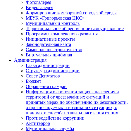
Фотогалерея
Видеогалерея
Формирование комфортной городской среды
МБУК «Григорьевская ЦКС»
Муниципальный контроль
Территориальное общественное самоуправление
Программы комплексного развития
Инициативные проекты
Законодательная карта
Самовольное строительство
Виртуальная приёмная
Администрация
Глава администрации
Структура администрации
Совет Депутатов
Бюджет
Обращения граждан
Информация о состоянии защиты населения и
территорий от чрезвычайных ситуаций и
принятых мерах по обеспечению их безопасности,
о прогнозируемых и возникших ситуациях, о
приемах и способах защиты населения от них
Противодействие коррупции
Антитеррор
Муниципальная служба